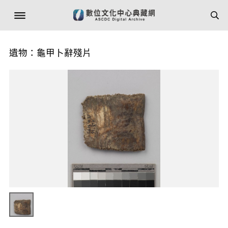
遺物：龜甲卜辭殘片