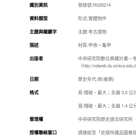
識別資訊
登錄號:R026214
資料類型
形式:實體物件
主題與關鍵字
主題:考古遺物
描述
材質:甲骨－龜甲
出版者
中央研究院數位典藏計畫--
（http://ndweb.iis.sinica.ed
日期
歷史年代:商(後期)
格式
長:殘破、最大；全器 3.0 公
寬:殘破、最大；全器 1.4 公
管理權
中央研究院歷史語言研究所（http://
授權聯絡窗口
請連結至「史語所藏品圖像