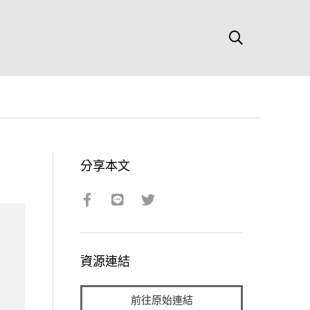
分享本文
資源連結
前往原始連結