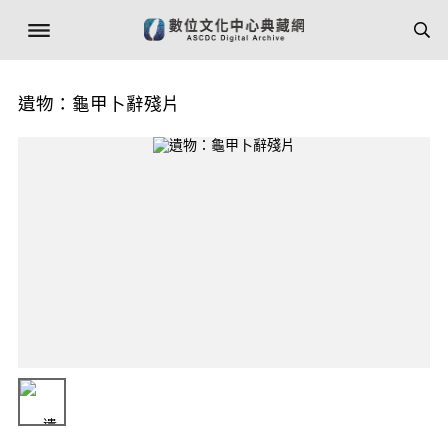
遺物：龜甲卜辭殘片