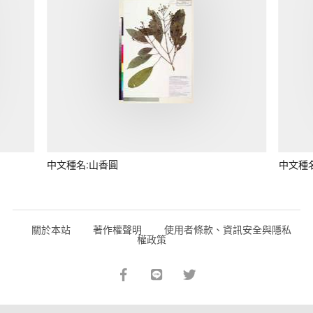
中文種名:山香圓
中文種
關於本站
著作權聲明
使用者條款、資訊安全與隱私
權政策