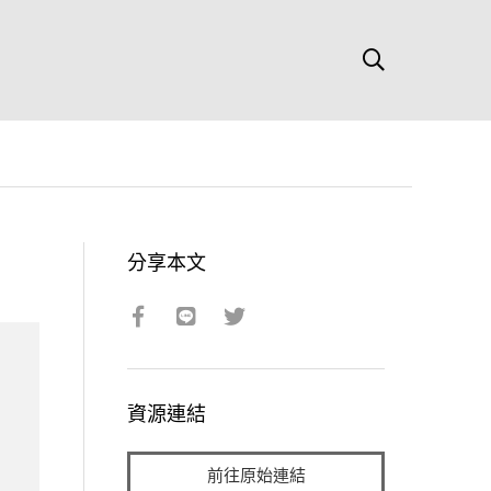
分享本文
資源連結
前往原始連結