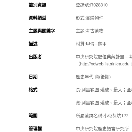
識別資訊
登錄號:R028310
資料類型
形式:實體物件
主題與關鍵字
主題:考古遺物
描述
材質:甲骨─龜甲
出版者
中央研究院數位典藏計畫--
（http://ndweb.iis.sinica.ed
日期
歷史年代:商(後期)
格式
長:測量範圍 殘破、最大；全器 
寬:測量範圍 殘破、最大；全器 
範圍
所屬遺跡名稱:小屯灰坑127
管理權
中央研究院歷史語言研究所（http://