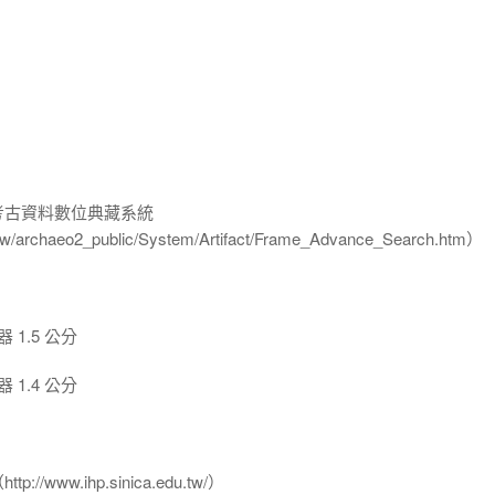
-考古資料數位典藏系統
u.tw/archaeo2_public/System/Artifact/Frame_Advance_Search.htm）
1.5 公分
1.4 公分
www.ihp.sinica.edu.tw/）