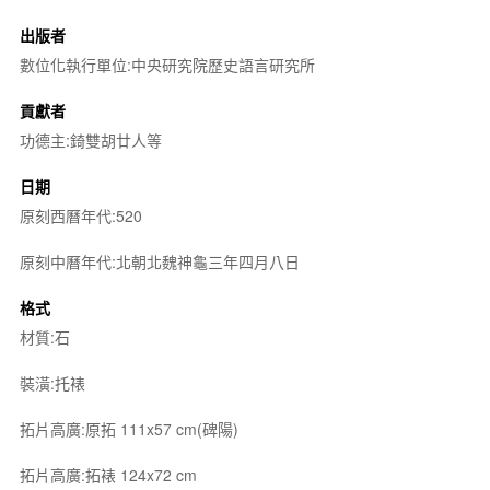
出版者
數位化執行單位:中央研究院歷史語言研究所
貢獻者
功德主:錡雙胡廿人等
日期
原刻西曆年代:520
原刻中曆年代:北朝北魏神龜三年四月八日
格式
材質:石
裝潢:托裱
拓片高廣:原拓 111x57 cm(碑陽)
拓片高廣:拓裱 124x72 cm