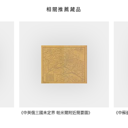
相關推薦藏品
《中英俄三國未定界 帕米爾附近簡要圖》
《中蘇