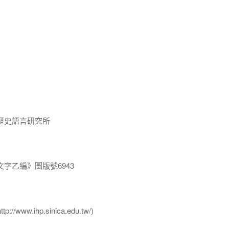
歷史語言研究所
字乙編》圖版號6943
ww.ihp.sinica.edu.tw/)