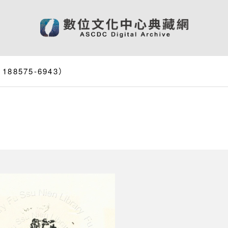
8575-6943）
）