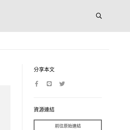
分享本文
資源連結
前往原始連結