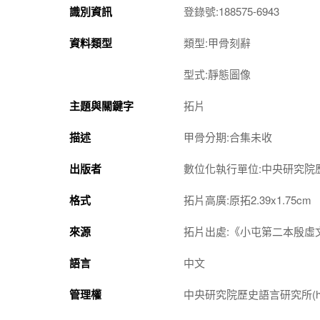
識別資訊
登錄號:188575-6943
資料類型
類型:甲骨刻辭
型式:靜態圖像
主題與關鍵字
拓片
描述
甲骨分期:合集未收
出版者
數位化執行單位:中央研究院
格式
拓片高廣:原拓2.39x1.75cm
來源
拓片出處:《小屯第二本殷虛文
語言
中文
管理權
中央研究院歷史語言研究所(http://w