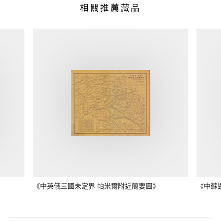
相關推薦藏品
《中英俄三國未定界 帕米爾附近簡要圖》
《中蘇