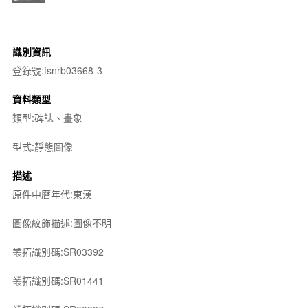
識別資訊
登錄號:fsnrb03668-3
資料類型
類型:碑誌、畫象
型式:靜態圖像
描述
原件中曆年代:東漢
圖像紋飾描述:圖像不明
叢拓識別碼:SR03392
叢拓識別碼:SR01441