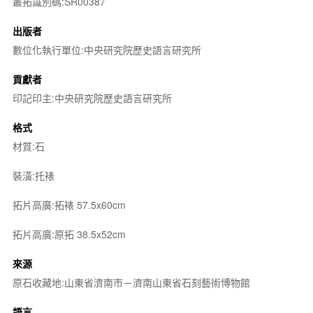
叢拓識別碼:SR00387
出版者
數位化執行單位:中央研究院歷史語言研究所
貢獻者
印記印主:中央研究院歷史語言研究所
格式
材質:石
裝潢:托裱
拓片高廣:拓裱 57.5x60cm
拓片高廣:原拓 38.5x52cm
來源
原石收藏地:山東省濟南市－濟南山東省石刻藝術博物館
語言