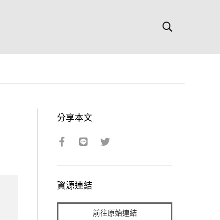
分享本文
資源連結
前往原始連結