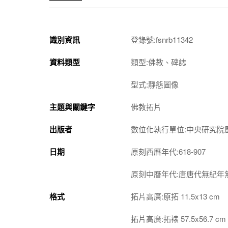
識別資訊
登錄號:fsnrb11342
資料類型
類型:佛教、碑誌
型式:靜態圖像
主題與關鍵字
佛教拓片
出版者
數位化執行單位:中央研究院
日期
原刻西曆年代:618-907
原刻中曆年代:唐唐代無紀年
格式
拓片高廣:原拓 11.5x13 cm
拓片高廣:拓裱 57.5x56.7 cm