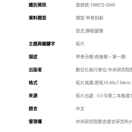
識別資訊
登錄號:188572-3345
資料類型
類型:甲骨刻辭
型式:靜態圖像
主題與關鍵字
拓片
描述
甲骨分期:商後期，第一期
出版者
數位化執行單位:中央研究院
格式
拓片高廣:原拓10.45x7.04cm
來源
拓片出處:《小屯第二本殷虛文
語言
中文
管理權
中央研究院歷史語言研究所(http://w