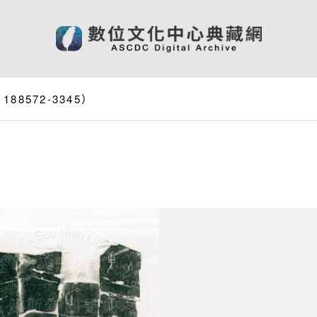
8572-3345）
）