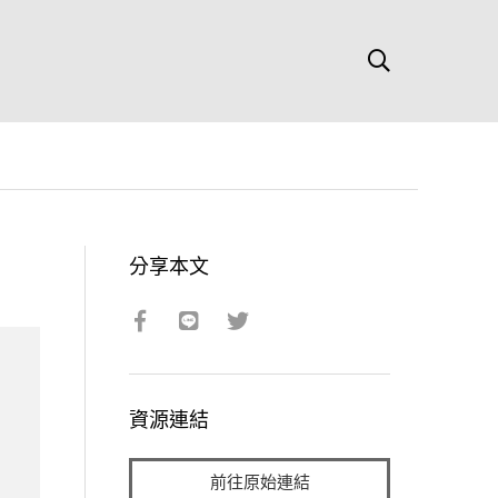
分享本文
資源連結
前往原始連結