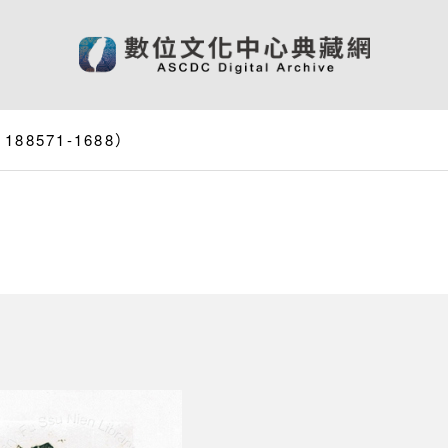
8571-1688）
）