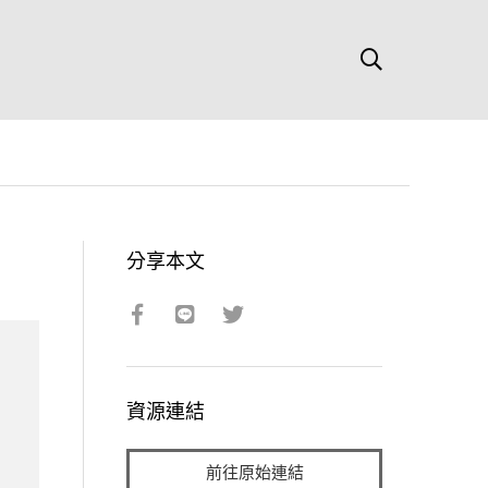
分享本文
資源連結
前往原始連結