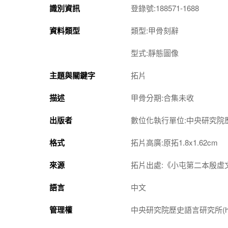
識別資訊
登錄號:188571-1688
資料類型
類型:甲骨刻辭
型式:靜態圖像
主題與關鍵字
拓片
描述
甲骨分期:合集未收
出版者
數位化執行單位:中央研究院
格式
拓片高廣:原拓1.8x1.62cm
來源
拓片出處:《小屯第二本殷虛文
語言
中文
管理權
中央研究院歷史語言研究所(http://w