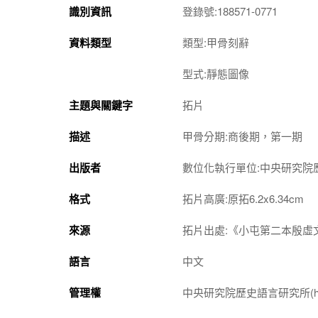
識別資訊
登錄號:188571-0771
資料類型
類型:甲骨刻辭
型式:靜態圖像
主題與關鍵字
拓片
描述
甲骨分期:商後期，第一期
出版者
數位化執行單位:中央研究院
格式
拓片高廣:原拓6.2x6.34cm
來源
拓片出處:《小屯第二本殷虛文
語言
中文
管理權
中央研究院歷史語言研究所(http://w