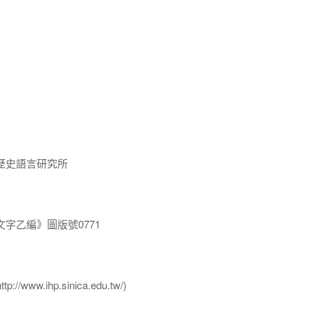
歷史語言研究所
字乙編》圖版號0771
ww.ihp.sinica.edu.tw/)