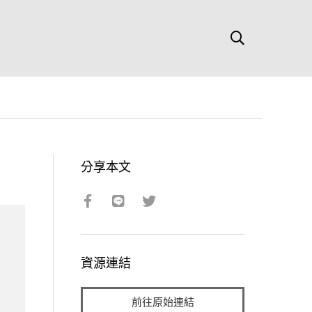
分享本文
資源連結
前往原始連結