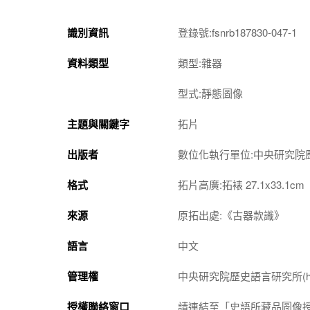
識別資訊
登錄號:fsnrb187830-047-1
資料類型
類型:雜器
型式:靜態圖像
主題與關鍵字
拓片
出版者
數位化執行單位:中央研究院
格式
拓片高廣:拓裱 27.1x33.1cm
來源
原拓出處:《古器款識》
語言
中文
管理權
中央研究院歷史語言研究所(http://w
授權聯絡窗口
請連結至「史語所藏品圖像