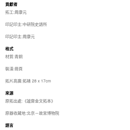
貢獻者
拓工:周康元
印記印主:中研院史語所
印記印主:周康元
格式
材質:青銅
裝潢:冊頁
拓片高廣:拓裱 28 x 17cm
來源
原拓出處:《謐齋金文拓本》
原器收藏地:北京－故宮博物院
語言