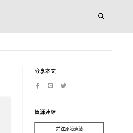
分享本文
資源連結
前往原始連結