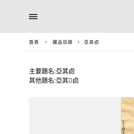
首頁
藏品目錄
亞其卣
主要題名:亞其卣
其他題名:亞其𠤕卣