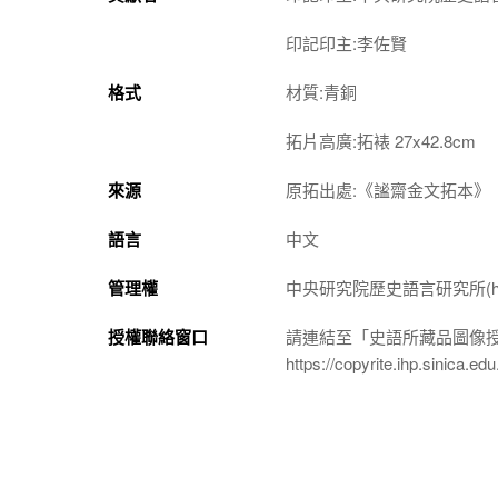
印記印主:李佐賢
格式
材質:青銅
拓片高廣:拓裱 27x42.8cm
來源
原拓出處:《謐齋金文拓本》
語言
中文
管理權
中央研究院歷史語言研究所(http://w
授權聯絡窗口
請連結至「史語所藏品圖像
https://copyrite.ihp.sinica.