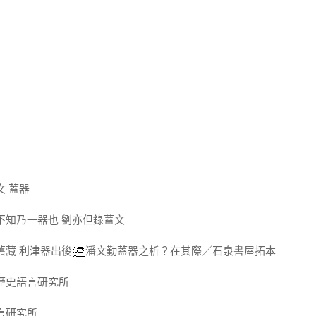
文 蓋器
不知乃一器也 劉亦但錄蓋文
舊藏 利津器出後
潘文勤蓋器之析？在其際╱石泉書屋拓本
歷史語言研究所
言研究所