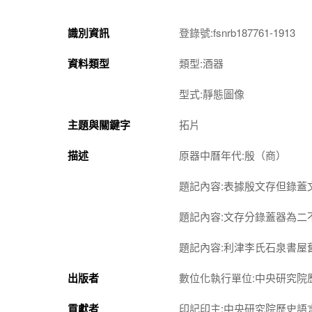
識別資訊
登錄號:fsnrb187761-1913
資料類型
類型:酒器
型式:靜態圖像
主題與關鍵字
拓片
描述
原器中曆年代:殷（商）
題記內容:表據殷文存但錄蓋
題記內容:文存分錄蓋器為二
題記內容:利津李氏石泉書屋
出版者
數位化執行單位:中央研究院
貢獻者
印記印主:中央研究院歷史語