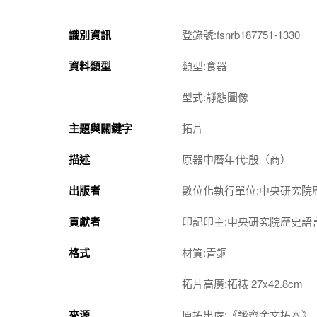
識別資訊
登錄號:fsnrb187751-1330
資料類型
類型:食器
型式:靜態圖像
主題與關鍵字
拓片
描述
原器中曆年代:殷（商）
出版者
數位化執行單位:中央研究院
貢獻者
印記印主:中央研究院歷史語
格式
材質:青銅
拓片高廣:拓裱 27x42.8cm
來源
原拓出處:《謐齋金文拓本》