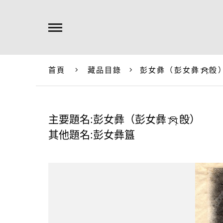
首頁
藏品目錄
彭女彝（彭女彝
𣪘
主要題名:彭女彝（彭女彝
𣪘）
其他題名:彭女彝簋