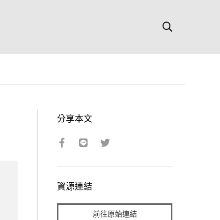
分享本文
資源連結
前往原始連結