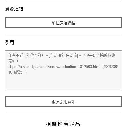
資源連結
前往原始連結
引用
複製引用資訊
相關推薦藏品