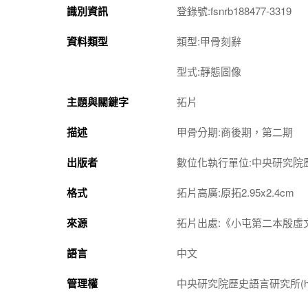
識別資訊
登錄號:fsnrb188477-3319
資料類型
類型:甲骨刻辭
型式:靜態圖像
主題與關鍵字
拓片
描述
甲骨分期:商後期，第二期
出版者
數位化執行單位:中央研究院
格式
拓片高廣:原拓2.95x2.4cm
來源
拓片出處:《小屯第二本殷虛文
語言
中文
管理權
中央研究院歷史語言研究所(http://w