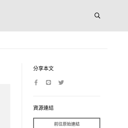
分享本文
資源連結
前往原始連結