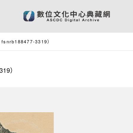
rb188477-3319）
319）