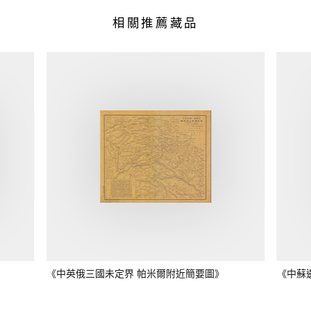
相關推薦藏品
《中英俄三國未定界 帕米爾附近簡要圖》
《中蘇