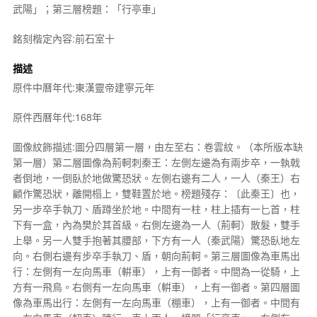
武陽」；第三層榜題：「行亭車」
銘刻楷定內容:前石室十
描述
原件中曆年代:東漢靈帝建寧元年
原件西曆年代:168年
圖像紋飾描述:圖分四層第一層，由左至右：卷雲紋。（本所版本缺
第一層）第二層圖像為荊軻刺秦王：左側左邊為有兩步卒，一執戟
者倒地，一倒臥於地做驚恐狀。左側右邊有二人，一人（秦王）右
顧作驚恐狀，離開榻上，雙鞋置於地。榜題殘存：〔此秦王〕也，
另一步卒手執刀、盾蹲坐於地。中間有一柱，柱上插有一匕首，柱
下有一盒，內為樊於其首級。右側左邊為一人（荊軻）散髮，雙手
上舉。另一人雙手抱著其腰部，下方有一人（秦武陽）驚恐臥地左
向。右側右邊有步卒手執刀、盾，朝向荊軻。第三層圖像為車馬出
行：左側有一左向馬車（輧車），上有一御者。中間為一從騎，上
方有一飛鳥。右側有一左向馬車（輧車），上有一御者。第四層圖
像為車馬出行：左側有一左向馬車（棚車），上有一御者。中間有