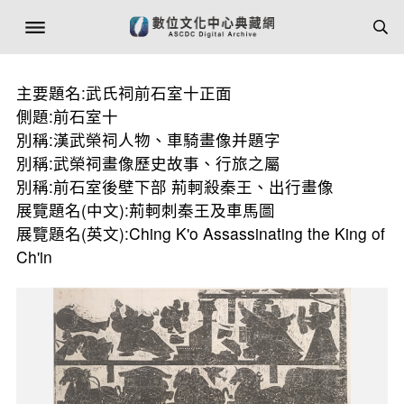
主要題名:武氏祠前石室十正面
側題:前石室十
別稱:漢武榮祠人物、車騎畫像并題字
別稱:武榮祠畫像歷史故事、行旅之屬
別稱:前石室後壁下部 荊軻殺秦王、出行畫像
展覽題名(中文):荊軻刺秦王及車馬圖
展覽題名(英文):Ching K'o Assassinating the King of
Ch'in