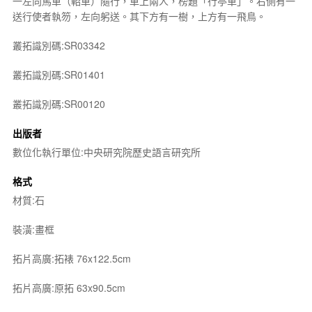
一左向馬車（軺車）隨行，車上兩人，榜題「行亭車」。右側有一
送行使者執笏，左向躬送。其下方有一樹，上方有一飛鳥。
叢拓識別碼:SR03342
叢拓識別碼:SR01401
叢拓識別碼:SR00120
出版者
數位化執行單位:中央研究院歷史語言研究所
格式
材質:石
裝潢:畫框
拓片高廣:拓裱 76x122.5cm
拓片高廣:原拓 63x90.5cm