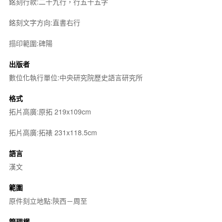
銘刻行款:二十九行，行五十五字
銘刻文字方向:直書右行
搨印範圍:碑陽
出版者
數位化執行單位:中央研究院歷史語言研究所
格式
拓片高廣:原拓 219x109cm
拓片高廣:拓裱 231x118.5cm
語言
漢文
範圍
原件刻立地點:陝西－周至
管理權