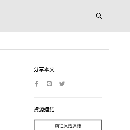
分享本文
資源連結
前往原始連結