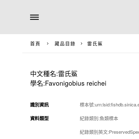
首頁
藏品目錄
雷氏鯊
中文種名:雷氏鯊
學名:Favonigobius reichei
識別資訊
標本號:urn:lsid:fishdb.sinica.
資料類型
紀錄類別:魚類標本
紀錄類別英文:PreservedSpec