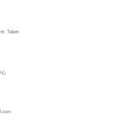
r, Taipei
中心
l.com