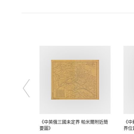
定界》
《中英俄三國未定界 帕米爾附近簡
《中
要圖》
界位