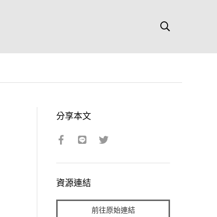
分享本文
資源連結
前往原始連結