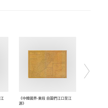
至江
《中韓國界-東段 自圖們江口至江
源》