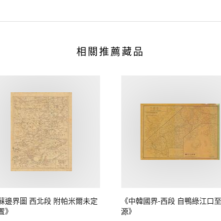
相關推薦藏品
蘇邊界圖 西北段 附帕米爾未定
《中韓國界-西段 自鴨綠江口
置》
源》