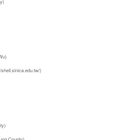
y)
Wu)
l.sinica.edu.tw/)
ty)
g County)