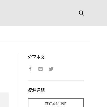
分享本文
資源連結
前往原始連結