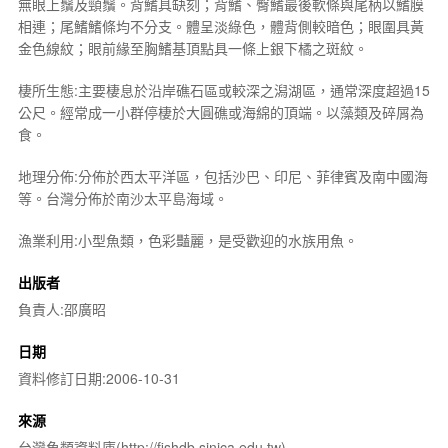
無眼上鬚及頸鬚。背鰭具缺刻；背鰭、臀鰭最後軟條與尾柄以鰭膜
相連；尾鰭鰭條均不分支。體呈淡綠色，體背側較暗色；眼圍具黃
金色線紋；眼前緣至胸鰭基頂點具一條上銀下橘之斑紋。
棲所生態:主要棲息於沿岸礁石區或較深之潟湖區，通常深度超過15
公尺。經常成一小群停棲於大圓礁或海綿的頂端。以藻類及碎屑為
食。
地理分佈:分佈於西太平洋區，包括沙巴、印尼、菲律賓及南中國海
等。台灣分佈於南沙太平島海域。
漁業利用:小型魚類，色彩豔麗，是受歡迎的水族用魚。
出版者
負責人:邵廣昭
日期
資料修訂日期:2006-10-31
來源
台灣魚類資料庫(http://fishdb.sinica.edu.tw)