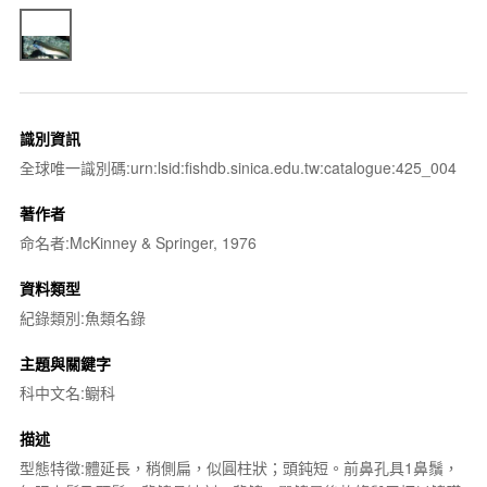
識別資訊
全球唯一識別碼:urn:lsid:fishdb.sinica.edu.tw:catalogue:425_004
著作者
命名者:McKinney & Springer, 1976
資料類型
紀錄類別:魚類名錄
主題與關鍵字
科中文名:鳚科
描述
型態特徵:體延長，稍側扁，似圓柱狀；頭鈍短。前鼻孔具1鼻鬚，