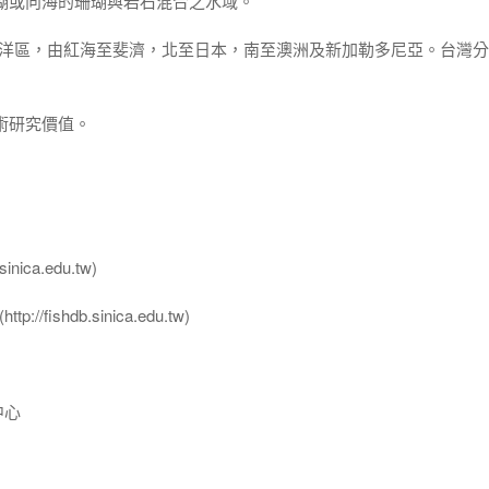
湖或向海的珊瑚與岩石混合之水域。
平洋區，由紅海至斐濟，北至日本，南至澳洲及新加勒多尼亞。台灣
術研究價值。
nica.edu.tw)
ttp://fishdb.sinica.edu.tw)
中心