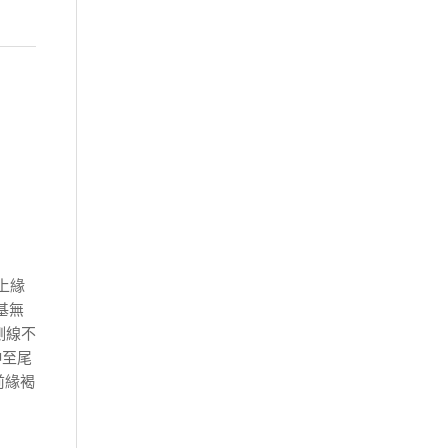
上緣
基無
側線不
伸至尾
眼前緣褐