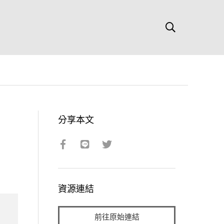
分享本文
資源連結
前往原始連結