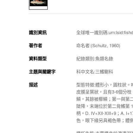
識別資訊
全球唯一識別碼:urn:lsid:fishdb.s
著作者
命名者:(Schultz, 1960)
資料類型
紀錄類別:魚類名錄
主題與關鍵字
科中文名:三鰭鳚科
描述
型態特徵:體形小，圓柱狀
皮膜呈葉狀，且有3-6個分
鱗，其餘被櫛鱗；第一與第
陡降，末端位於第二背鰭第 
柄。D. IV+XII-XIII+9；A
色，眼下緣另具褐色帶；體