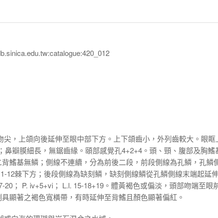
inica.edu.tw:catalogue:420_012
。吻尖，上頜向後延伸至眼中部下方。上下頜齒小，外列齒較大。眼眶
枝；鼻瓣膜細長，無鋸齒緣。頤部感覺孔4+2+4。頭、頸、腹部及胸鰭
二背鰭基無鱗；側線不連續，分為前後二段，前段側線為孔鱗，孔鱗
11-12棘下方；後段側線為缺刻鱗，缺刻側線鱗從孔鱗側線末端起延
. I+17-20； P. iv+5+vi； L.l. 15-18+19。體黃褐色或偏淡，頭部吻端至
側具顯著之褐色寬橫帶，有時延伸至背鰭且顏色顯著偏紅。