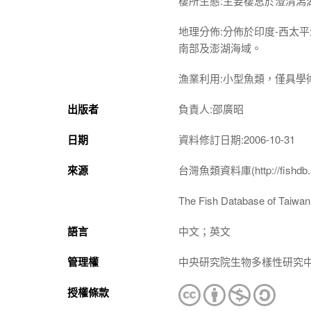
棲所生態:主要棲息於澄清潟
地理分佈:分佈於印度-西太
南部及澎湖海域。
漁業利用:小型魚類，僅具學
出版者
負責人:邵廣昭
日期
資料修訂日期:2006-10-31
來源
台灣魚類資料庫(http://fishdb.si
The Fish Database of Taiwan(h
語言
中文；英文
管理權
中央研究院生物多樣性研究
授權條款