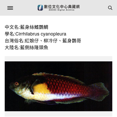
中文名:藍身絲鰭鸚鯛
學名:Cirrhilabrus cyanopleura
台灣俗名:紅娘仔、柳冷仔、藍身鸚哥
大陸名:藍側絲隆頭魚