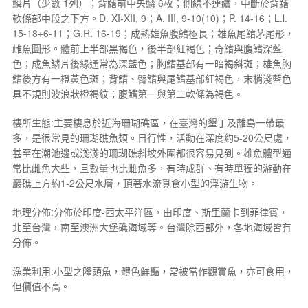
鱗片（少數 1列）；背鰭前中央鱗 6枚；側線不連續，中斷於背鰭
軟條部中段之下方。D. XI-XII, 9；A. III, 9-10(10)；P. 14-16；L.l.
15-18+6-11；G.R. 16-19；成熟雄魚腹鰭極長；雄魚尾鰭茅尾形，
雌魚圓形。體前上半部黑褐色，後半部紅褐色；奇鰭與腹鰭深藍
色；成魚鱗片後緣通常為深藍色；胸鰭基部有一暗褐斜斑；雄魚胸
鰭後方有一橙黃色斑；背鰭、臀鰭與尾鰭基部紅褐色，末梢淺藍色
具不規則波浪狀橙褐紋；腹鰭第一與第二軟條為褐色。
棲所生態:主要棲息於近海珊瑚礁區，在臺灣的墾丁及離島一帶最
多，是很常見的珊瑚礁魚類。日行性，活動在深度約5-20公尺處，
甚至在潮池邊或淺淺的珊瑚礁斜坡外圍都很容易見到。雄魚體型通
常比雌魚大些，且數量也比雌魚多，有時成群、有時單獨的游動在
巖礁上方約1-2公尺水層，頂著水流覓食小型的浮游生物。
地理分佈:分佈於印度-西太平洋區，由印度、斯里蘭卡到菲律賓，
北至台灣，南至澳洲大堡礁海域等。台灣除西部外，各地海域皆有
分佈。
漁業利用:小型之隆頭魚，體色鮮豔，常被當作觀賞魚，亦可食用，
但價值不高。