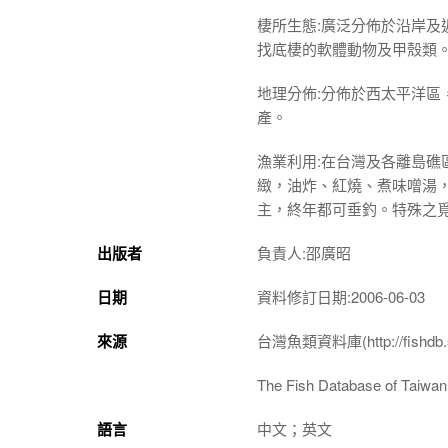
棲所生態:廣泛分佈於沿岸
找底棲的軟體動物及甲殼類
地理分佈:分佈於西太平洋
產。
漁業利用:在台灣及各離島
緻，油炸、紅燒、煮味噌湯
主，終年都可垂釣。特殊之
出版者
負責人:邵廣昭
日期
資料修訂日期:2006-06-03
來源
台灣魚類資料庫(http://fishdb.si
The Fish Database of Taiwan(h
語言
中文；英文