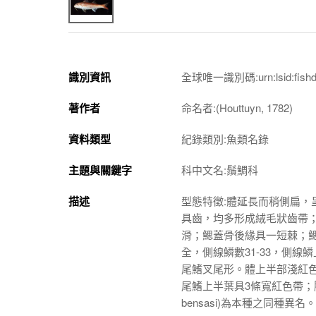
識別資訊
全球唯一識別碼:urn:lsid:fishdb.s
著作者
命名者:(Houttuyn, 1782)
資料類型
紀錄類別:魚類名錄
主題與關鍵字
科中文名:鬚鯛科
描述
型態特徵:體延長而稍側扁
具齒，均多形成絨毛狀齒帶；
滑；鰓蓋骨後緣具一短棘；鰓蓋
全，側線鱗數31-33，側線鱗
尾鰭叉尾形。體上半部淺紅色
尾鰭上半葉具3條寬紅色帶；
bensasi
)為本種之同種異名。