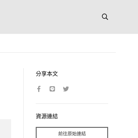
分享本文
資源連結
前往原始連結