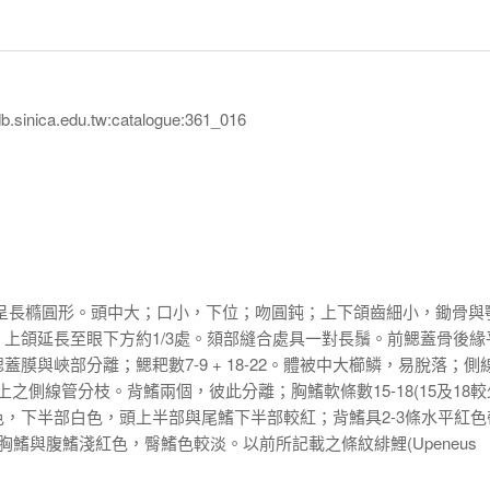
inica.edu.tw:catalogue:361_016
，呈長橢圓形。頭中大；口小，下位；吻圓鈍；上下頜齒細小，鋤骨與
上頜延長至眼下方約1/3處。頦部縫合處具一對長鬚。前鰓蓋骨後緣
膜與峽部分離；鰓耙數7-9 + 18-22。體被中大櫛鱗，易脫落；側
上之側線管分枝。背鰭兩個，彼此分離；胸鰭軟條數15-18(15及18較
，下半部白色，頭上半部與尾鰭下半部較紅；背鰭具2-3條水平紅色
胸鰭與腹鰭淺紅色，臀鰭色較淡。以前所記載之條紋緋鯉(
Upeneus