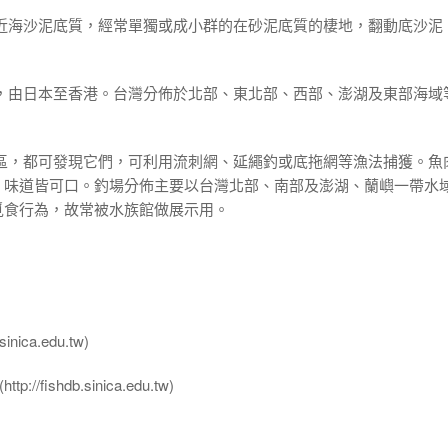
及近海沙泥底質，經常單獨或成小群的在砂泥底質的棲地，翻動底沙泥
。
區，由日本至香港。台灣分佈於北部、東北部、西部、澎湖及東部海域
礁區，都可發現它們，可利用流刺網、延繩釣或底拖網等漁法捕獲。魚
，味道皆可口。釣場分佈主要以台灣北部、南部及澎湖、蘭嶼一帶水
覓食行為，故常被水族館做展示用。
nica.edu.tw)
ttp://fishdb.sinica.edu.tw)