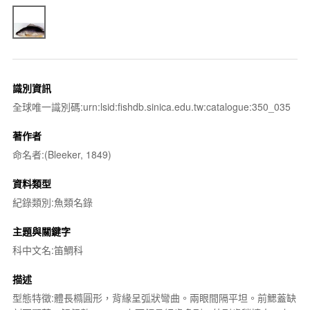
識別資訊
全球唯一識別碼:urn:lsid:fishdb.sinica.edu.tw:catalogue:350_035
著作者
命名者:(Bleeker, 1849)
資料類型
紀錄類別:魚類名錄
主題與關鍵字
科中文名:笛鯛科
描述
型態特徵:體長橢圓形，背緣呈弧狀彎曲。兩眼間隔平坦。前鰓蓋缺