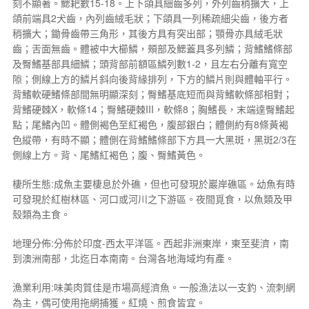
刻不顯著。鰓耙數15-18。上下頜具細齒多列，外列齒稍擴大，上
頜前端具2犬齒，內列齒絨毛狀；下頜具一列稀疏細尖齒，後方者
稍擴大；鋤骨齒帶三角形，其後方具有突出部；顎骨亦具絨毛狀
齒；舌面無齒。體被中大櫛鱗，頰部及鰓蓋具多列鱗；背鰭鰭條部
及臀鰭基部具細鱗；頭背部前額區鱗列數1-2，且左右分離有寬空
隙；側線上方的鱗片斜向後背緣排列，下方的鱗片則與體軸平行。
背鰭軟硬鰭條部間無明顯深刻；臀鰭基底短而與背鰭軟條部相對；
背鰭硬棘X，軟條14；臀鰭硬棘III，軟條8；胸鰭長，末端達臀鰭起
點；尾鰭內凹。體側褐色至紅褐色，腹部銀白；體側約有8條黃褐
色縱帶，有時不顯；體側在背鰭鰭條部下方具一大黑斑，黑斑2/3在
側線上方。背、尾鰭紅褐色；腹、臀鰭黃色。
棲所生態:成魚主要棲息於外礁，但也可發現於巖岸礁區。幼魚有時
可發現於紅樹林區、河口或河川之下游區。夜間覓食，以魚類及甲
殼類為主食。
地理分佈:分佈於印度-西太平洋區。西起非洲東岸，東至斐濟，南
到澳洲南部，北迄日本南南。台灣各地海域均有產。
漁業利用:味美肉質佳是市場高經濟魚。一般漁法以一支釣、流刺網
為主，偶可使用拖網捕獲。紅燒、煎食皆宜。