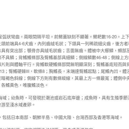
呈弧狀彎曲。兩眼間隔平坦。前鰓蓋缺刻不顯著。鰓耙數16-20。上
頜前端具4-6犬齒，內列齒絨毛狀；下頜具一列稀疏細尖齒，後方者
方具有突出部；顎骨亦具絨毛狀齒；舌面無齒。體被中大櫛鱗，頰部
不具鱗；背鰭鰭條部及臀鰭基部具細鱗；側線鱗數46-48；側線上方
鱗片則與體軸平行。背鰭軟硬鰭條部間無明顯深刻；臀鰭基底短而與
13；臀鰭硬棘III，軟條8；胸鰭長，末端達臀鰭起點；尾鰭內凹。體
至暗褐色斜線；側線下方則有數條縱線，其最上方一條最寬；體側中
。各鰭黃色，唯腹鰭淡色。
的海域；幼魚時，可發現於潮池或岩石底岸邊；成魚時，具有生殖季節
會游至淺水域產卵。
洋，包括日本南部、朝鮮半島、中國大陸、台灣西部及香港等海域。