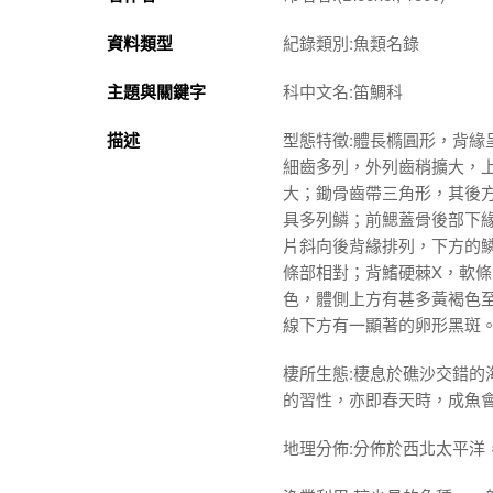
資料類型
紀錄類別:魚類名錄
主題與關鍵字
科中文名:笛鯛科
描述
型態特徵:體長橢圓形，背緣
細齒多列，外列齒稍擴大，上
大；鋤骨齒帶三角形，其後
具多列鱗；前鰓蓋骨後部下緣
片斜向後背緣排列，下方的
條部相對；背鰭硬棘X，軟條
色，體側上方有甚多黃褐色
線下方有一顯著的卵形黑斑
棲所生態:棲息於礁沙交錯
的習性，亦即春天時，成魚
地理分佈:分佈於西北太平