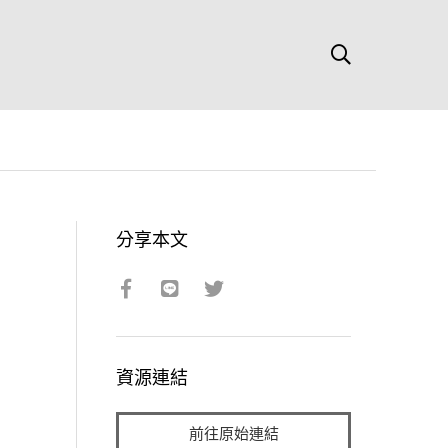
分享本文
資源連結
前往原始連結