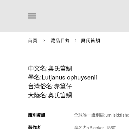
首頁
藏品目錄
奧氏笛鯛
中文名:奧氏笛鯛
學名:Lutjanus ophuysenii
台灣俗名:赤筆仔
大陸名:奧氏笛鯛
識別資訊
全球唯一識別碼:urn:lsid:fishdb.s
著作者
命名者:(Bleeker, 1860)