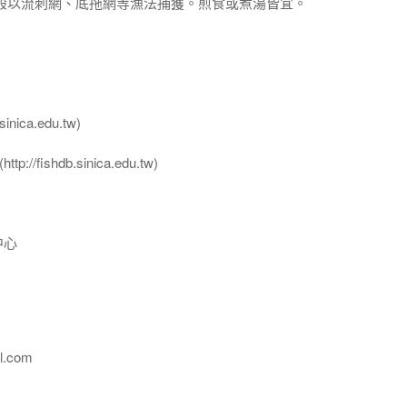
一般以流刺網、底拖網等漁法捕獲。煎食或煮湯皆宜。
nica.edu.tw)
ttp://fishdb.sinica.edu.tw)
中心
l.com