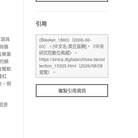
引用
下頜具
稍擴
及鰓蓋
的鱗
背鰭軟
淺紅
央，側
複製引用資訊
洄游