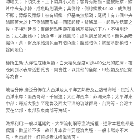
吻略尖；下頜突出。上下頜具小犬齒；顎骨有細齒。體被細鱗，鱗
片中央有小棘，成魚時則消失；具側線，側線鱗數42-53，成魚則
不顯；背鰭及臀鰭上被有細鱗，但基底無鱗鞘；尾柄上有五個中央
鱗顯著大於上下側鱗而形成一個隆起稜。背鰭單一，起點在鰓蓋之
後，不特別延長；臀鰭起點明顯在胸鰭基部後的下方，不特別延
長；左右腹鰭小；幼魚時，尾鰭圓形；成魚則呈彎月形。體色為暗
褐色。背、臀及尾鰭淡色而有暗色緣；腹鰭暗色；胸鰭基部稍暗，
餘則淡色。
棲所生態:大洋性底棲魚類，白天棲息深度可達400公尺的底層，夜
晚則到水表層活動覓食。肉食性，以其他的魚類、甲殼類及頭足類
等為食。
地理分佈:廣泛分佈在大西洋及太平洋之熱帶及亞熱帶海域。包括大
西洋東岸：墨西哥灣、千里達；大西洋西岸：非洲東岸；太平洋東
中部：哥斯大黎加至秘魯及西太平洋的琉球群島、台灣等。台灣主
要在北部、東部及東南部等海域。
漁業利用:一般以延繩釣、大型流刺網等漁法捕獲，通常本種魚都是
偶獲，數量並不多，故並非本省主要經濟魚種。一般市場亦不常
見，魚肉尚佳，紅燒或煮味噌湯皆可。