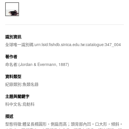
識別資訊
全球唯一識別碼:urn:lsid:fishdb.sinica.edu.tw:catalogue:347_004
著作者
命名者:(Jordan & Evermann, 1887)
資料類型
紀錄類別:魚類名錄
主題與關鍵字
科中文名:烏魴科
描述
型態特徵:體呈長橢圓形，側扁而高；頭背部內凹。口大形，傾斜。