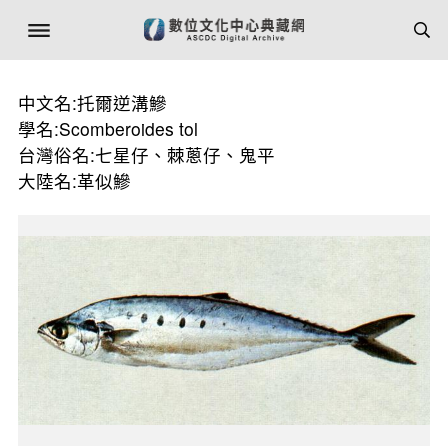
中文名:托爾逆溝鰺
學名:Scomberoides tol
台灣俗名:七星仔、棘蔥仔、鬼平
大陸名:革似鰺