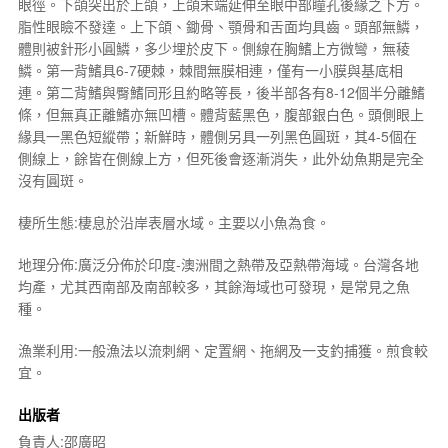
眼徑。下頜突出於上頜，上頜末端延伸至眼中部瞳孔後緣之下方。
脂性眼瞼不發達。上下頜、鋤骨、顎骨和舌面均具齒。頭部無鱗，
體則被針形小圓鱗，多少埋於皮下。側線在胸鰭上方微彎，無稜
鱗。第一背鰭具6-7硬棘，棘間無膜相連，僅有一小膜與基底相
連。第二背鰭與臀鰭同形且約略等長，後半部各有8-12個半分離鰭
條，但無真正離鰭亦無凹槽。體背藍黑色，腹部銀白色。頭側眼上
緣具一黑色短縱帶；新鮮時，體側另具一列黑色圓斑，其4-5個在
側線上，餘皆在側線上方，但死後會逐漸消失，此外幼魚期是完全
沒有圓斑。
棲所生態:棲息於沿岸表層水域。主要以小魚為食。
地理分佈:廣泛分佈於印度-澳洲間之熱帶及亞熱帶海域。台灣各地
均產，尤其西南部及南部較多，其餘海域也可發現，是常見之魚
種。
漁業利用:一般漁法以流刺網、定置網、拖網及一支釣捕獲。煎食較
宜。
出版者
負責人:邵廣昭