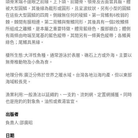
頜骨末端不達眼之前緣。上下頜、前鋤骨、顎骨及舌面皆具齒。體
被大型圓鱗，其後緣為截形或圓形，且呈波紋狀，另有小型的圓鱗
在這些大型圓鱗的四周。側線無任何的稜鱗。第一背鰭有6枚弱的
棘，棘間有膜相連。第二背鰭與臀鰭同形，其後具有一個2枚鰭條
所組成之離鰭，是本屬之重要特徵。體背藍綠色，腹部銀白；體側
有兩條由吻端至尾基的藍色縱帶，其間另有一條黃色縱帶；各鰭黃
綠色；尾鰭具黑緣。
棲所生態:大洋性魚種，通常游泳於表層、礁石上方或外海。主要以
無脊椎動物及小魚為食。
地理分佈:廣泛分佈於世界之暖水域。台灣各地沿海均產，但以東部
海域較長見。
漁業利用:一般漁法以延繩釣、一支釣、流刺網、定置網捕獲。同時
也是拖釣的對象魚。油煎或煮湯皆宜。
出版者
負責人:邵廣昭
日期