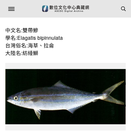
中文名:雙帶鰺
學名:Elagatis bipinnulata
台灣俗名:海草、拉侖
大陸名:紡綞鰤