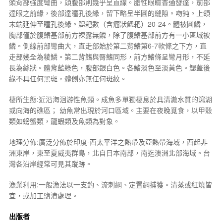
頭背部強度彎曲，頭腹部則幾乎呈直線。脂性眼瞼普通發達，前部
達眼之前緣，後部達瞳孔後緣，留下略呈半圓的縫隙。吻鈍。上頜
末端延伸至瞳孔後緣。鰓耙數（含瘤狀鰓耙）20-24。體被圓鱗，
胸部僅於腹鰭基部前方裸露無鱗，除了腹鰭基部前方有一小區域被
鱗。側線前部彎曲大，直走部始於第二背鰭第6-7軟條之下方，直
走部幾全為稜鱗。第二背鰭與臀鰭同形，前方鰭條呈彎月形，不延
長為絲狀。體背藍綠色，腹部銀白色。各鰭淡色至淡黃色。鰓蓋後
緣不具任何黑斑，體側亦無任何斑紋。
棲所生態:近沿海洄游性魚類。成魚多單獨棲息於具清澈水質的瀉湖
或向海的礁區； 幼魚常出現於河口區域。主要在夜晚覓食，以甲殼
類如螃蟹類，龍蝦類及魚類為對象。
地理分佈:廣泛分佈於印度-西太平洋之熱帶及亞熱帶海域，西起非
洲東岸，東至夏威夷群島，北自日本南部，南迄澳洲北部海域。台
灣各沿岸經常可見其蹤跡。
漁業利用:一般漁法以一支釣、流刺網、定置網捕獲。清蒸或紅燒皆
宜，或加工鹽漬處理。
出版者