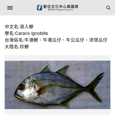
中文名:浪人鰺
學名:Caranx ignobilis
台灣俗名:牛港鰺、牛港瓜仔、牛公瓜仔、流氓瓜仔
大陸名:珍鰺