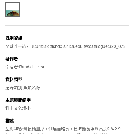
識別資訊
全球唯一識別碼:urn:lsid:fishdb.sinica.edu.tw:catalogue:320_073
著作者
命名者:Randall, 1980
資料類型
紀錄類別:魚類名錄
主題與關鍵字
科中文名:鮨科
描述
型態特徵:體長橢圓形，側扁而略高，標準體長為體高之2.8-2.9