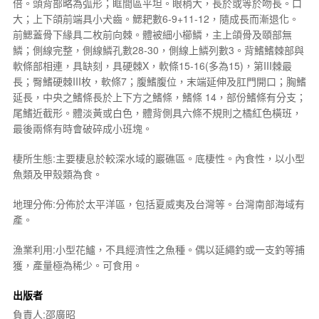
倍。頭背部略為弧形；眶間區平坦。眼稍大，長於或等於吻長。口
大；上下頜前端具小犬齒。鰓耙數6-9+11-12，隨成長而漸退化。
前鰓蓋骨下緣具二枚前向棘。體被細小櫛鱗，主上頜骨及頤部無
鱗；側線完整，側線鱗孔數28-30，側線上鱗列數3。背鰭鰭棘部與
軟條部相連，具缺刻，具硬棘X，軟條15-16(多為15)，第III棘最
長；臀鰭硬棘III枚，軟條7；腹鰭腹位，末端延伸及肛門開口；胸鰭
延長，中央之鰭條長於上下方之鰭條，鰭條 14，部份鰭條有分支；
尾鰭近截形。體淡黃或白色，體背側具六條不規則之橘紅色橫班，
最後兩條有時會破碎成小班塊。
棲所生態:主要棲息於較深水域的巖礁區。底棲性。內食性，以小型
魚類及甲殼類為食。
地理分佈:分佈於太平洋區，包括夏威夷及台灣等。台灣南部海域有
產。
漁業利用:小型花鱸，不具經濟性之魚種。偶以延繩釣或一支釣等捕
獲，產量極為稀少。可食用。
出版者
負責人:邵廣昭