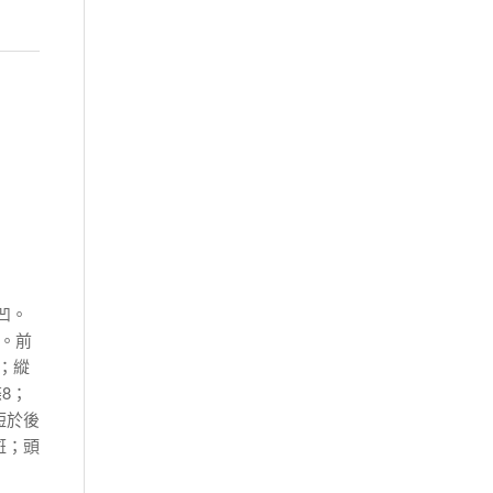
凹。
9。前
；縱
條8；
短於後
斑；頭