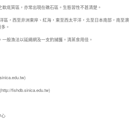
棚之軟底質區，亦常出現在礁石區。生態習性不甚清楚。
平洋區，西至非洲東岸、紅海，東至西太平洋，北至日本南部，南至
最多。
。一般漁法以延繩網及一支釣捕獲。清蒸食用佳。
nica.edu.tw)
ttp://fishdb.sinica.edu.tw)
中心