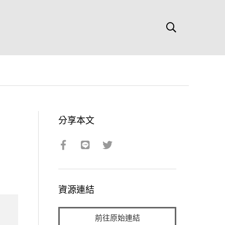
分享本文
資源連結
前往原始連結