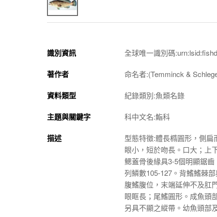
識別資訊
全球唯一識別碼:urn:lsid:fishdb.s
著作者
命名者:(Temminck & Schlegel
資料類型
紀錄類別:魚類名錄
主題與關鍵字
科中文名:鮨科
描述
型態特徵:體長橢圓形，側扁而
眼小，短於吻長。口大；上下頜
鰓蓋骨後緣具3-5個明顯鋸齒
列鱗數105-127。背鰭鰭棘
腹鰭腹位，末端延伸不及肛
眼眶長；尾鰭圓形。成魚頭
另具不顯之縱帶。幼魚頭部