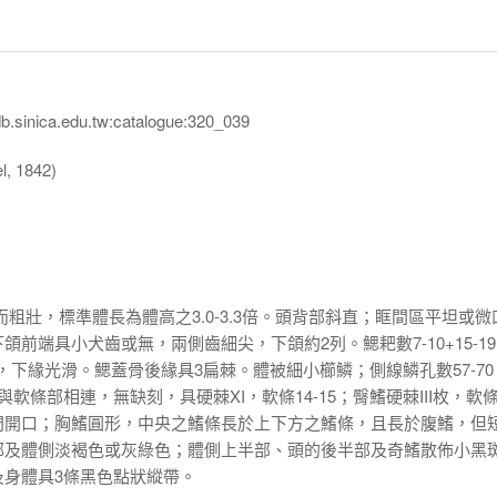
inica.edu.tw:catalogue:320_039
, 1842)
粗壯，標準體長為體高之3.0-3.3倍。頭背部斜直；眶間區平坦或微
前端具小犬齒或無，兩側齒細尖，下頜約2列。鰓耙數7-10+15-1
，下緣光滑。鰓蓋骨後緣具3扁棘。體被細小櫛鱗；側線鱗孔數57-70
部與軟條部相連，無缺刻，具硬棘XI，軟條14-15；臀鰭硬棘III枚，軟
門開口；胸鰭圓形，中央之鰭條長於上下方之鰭條，且長於腹鰭，但
部及體側淡褐色或灰綠色；體側上半部、頭的後半部及奇鰭散佈小黑
及身體具3條黑色點狀縱帶。