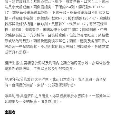
倍。頭背部斜直；眶間區微凸。眼小，短於吻長。口大；上下頜前
端具小犬齒或無，兩側齒細尖，下頜約2-4列。鰓耙數9-10+15-
17。前鰓蓋骨後緣微具鋸齒，下緣光滑。鰓蓋骨後緣具不明顯之扁
棘。體被細小櫛鱗；側線鱗孔數63-75；縱列鱗數128-147。背鰭鰭
棘部與軟條部相連，無缺刻，具硬棘XI，軟條16-17；臀鰭硬棘III
枚，軟條8；腹鰭腹位，末端延伸不及肛門開口；胸鰭圓形，中央
之鰭條長於上下方之鰭條，且長於腹鰭，但短於後眼眶長；尾鰭截
形或略為彎月形。頭部及體側淡灰藍色；頭部、體側及各鰭密佈小
黑斑及一些呈鋸齒狀、不現則狀的較大黑點；除胸鰭外，各鰭或寬
或窄具有黑緣。
棲所生態:主要棲息於潟湖及海灣內之獨立礁周圍水域，亦常常被發
現於外礁斜坡區。主要以魚類及甲殼類為食。
地理分佈:分佈於西太平洋區，北起日本南部，南至澳洲，東至斐
濟。台灣產於南部、東部、北部及澎湖海域。
漁業利用:具經濟性之食用魚，亦常被展示於水族館中。一般漁法以
延繩網及一支釣捕獲。清蒸食用佳。
出版者