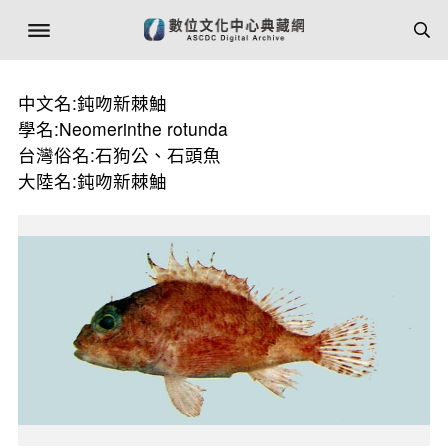
中文名:鈍吻新棘鮋
學名:Neomerinthe rotunda
台灣俗名:石狗公、石頭魚
大陸名:鈍吻新棘鮋