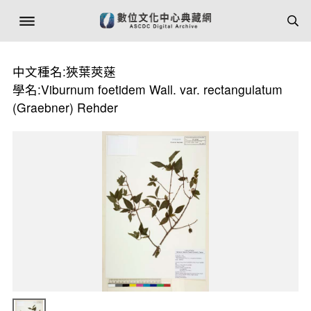
中文種名:狹葉莢蒾
學名:Viburnum foetidem Wall. var. rectangulatum
(Graebner) Rehder