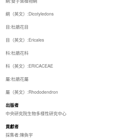
綱:雙子葉植物綱
綱（英文）:Dicotyledons
目:杜鵑花目
目（英文）:Ericales
科:杜鵑花科
科（英文）:ERICACEAE
屬:杜鵑花屬
屬（英文）:Rhododendron
出版者
中央研究院生物多樣性研究中心
貢獻者
採集者:陳奐宇