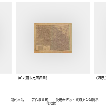
《帕米爾未定國界圖》
《滇康
關於本站
著作權聲明
使用者條款、資訊安全與隱私
權政策