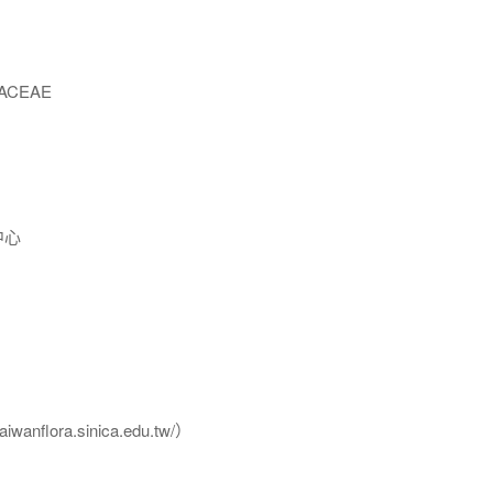
ACEAE
中心
flora.sinica.edu.tw/）