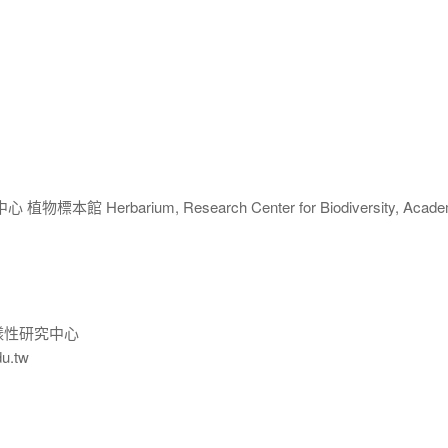
 Herbarium, Research Center for Biodiversity, Acade
樣性研究中心
du.tw