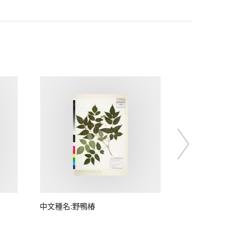
中文種名:野鴨椿