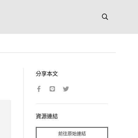
分享本文
資源連結
前往原始連結