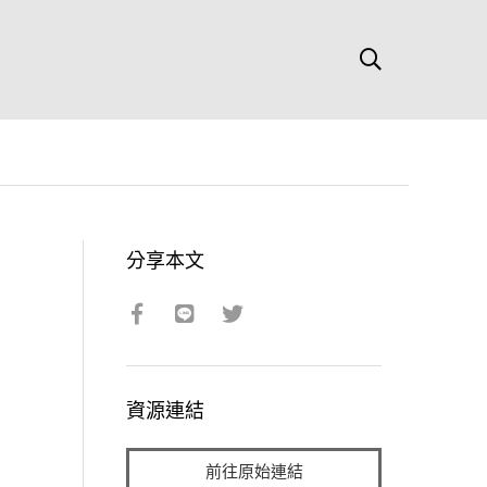
分享本文
資源連結
前往原始連結