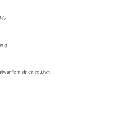
中心
ang
flora.sinica.edu.tw/）