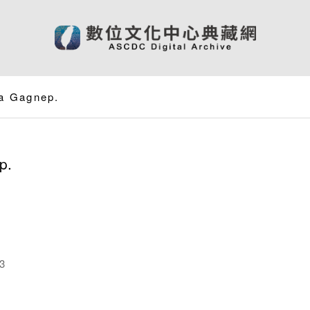
ta Gagnep.
p.
3