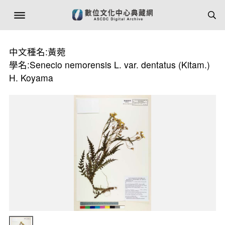
中文種名:黃菀
學名:Senecio nemorensis L. var. dentatus (Kitam.)
H. Koyama