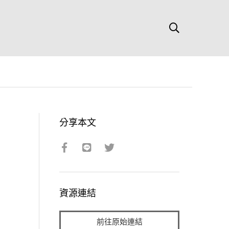
分享本文
資源連結
前往原始連結