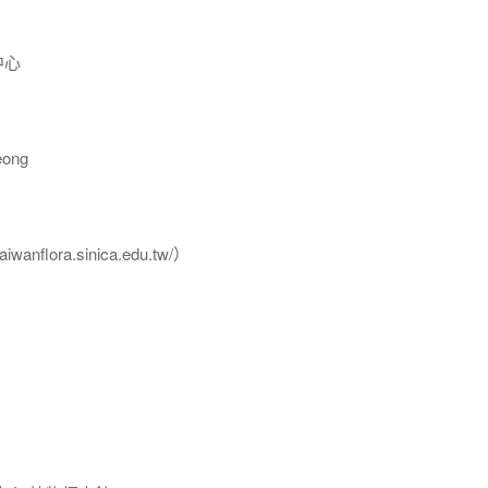
中心
ong
flora.sinica.edu.tw/）