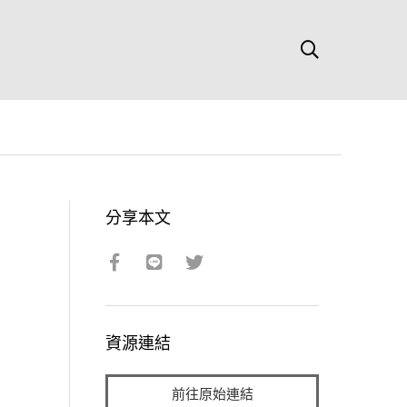
分享本文
資源連結
前往原始連結