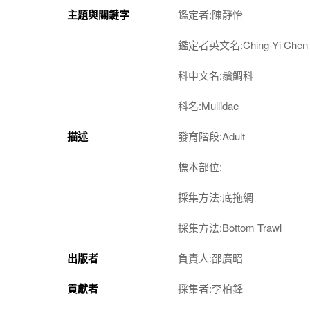
主題與關鍵字
鑑定者:陳靜怡
鑑定者英文名:Ching-Yi Chen
科中文名:鬚鯛科
科名:Mullidae
描述
發育階段:Adult
標本部位:
採集方法:底拖網
採集方法:Bottom Trawl
出版者
負責人:邵廣昭
貢獻者
採集者:李柏鋒