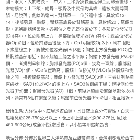
圓。眼大，大於吻長。口中大，上頜骨狹長而延伸至前鰓蓋後緣，
末端擴大；上下頜、鋤骨、顎骨及中翼骨均具齒。體被大而薄圓
鱗，易脫落；側線略彎曲。背鰭單一，位於體中部，具軟條12-
14，後部另具一脂鰭；臀鰭基底長於背鰭基底，具軟條20；尾鰭叉
形，尾鰭副鰭條柔軟。各部位之發光器位置於下：鼻部背位發光器
(Dn)甚小，位於眼前上方；鼻部腹位發光器(Vn)甚小；鰓蓋位發光
器(Op)2個，位於前鰓蓋後緣下方，Op1明顯較Op2小，均在眼眶
下緣縱線之下；鰓被架位發光器(Br)3個；胸鰭上方發光器(PLO)位
於胸鰭基部附近，但不超過上緣之水平線；胸鰭下方發光器(PVO)2
個，二者排列呈斜線；胸部發光器(PO)5個，幾為一直線；腹部發
光器(VO)4個，VO2位置略高；腹鰭上位發光器(VLO)位於腹鰭和側
線之間，接近腹鰭基部；臀鰭上方發光器(SAO)3個，三者排列略呈
直線狀，SAO1位於VO4的後上方，SAO3位側線下緣；體後側位發
光器(Pol)無；臀鰭發光器(AO)11個，前後連續而沿臀鰭基部依次排
列，通常有3個在臀鰭之後；尾鰭前位發光器(Prc)2個，相互接近。
棲所生態:大洋性中、底層巡遊魚類，具日夜垂直分佈習性，白天一
般棲息於225-750公尺以上，晚上則上游至水深90-375(幼魚)及
450-600公尺(成魚)附近處覓食，以小蝦等甲殼類為食。
地理分佈:分佈於世界三大洋熱帶及亞熱帶海域。台灣則發現於西南