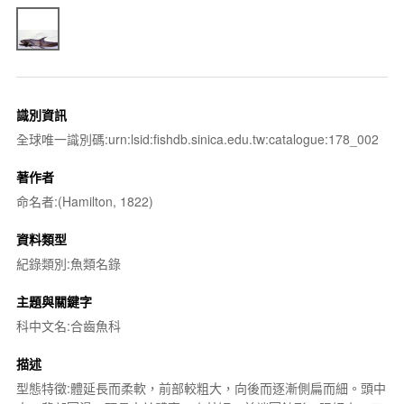
識別資訊
全球唯一識別碼:urn:lsid:fishdb.sinica.edu.tw:catalogue:178_002
著作者
命名者:(Hamilton, 1822)
資料類型
紀錄類別:魚類名錄
主題與關鍵字
科中文名:合齒魚科
描述
型態特徵:體延長而柔軟，前部較粗大，向後而逐漸側扁而細。頭中