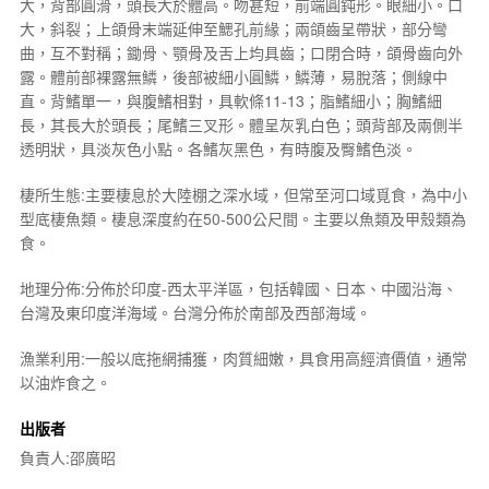
大，背部圓滑，頭長大於體高。吻甚短，前端圓鈍形。眼細小。口
大，斜裂；上頜骨末端延伸至鰓孔前緣；兩頜齒呈帶狀，部分彎
曲，互不對稱；鋤骨、顎骨及舌上均具齒；口閉合時，頜骨齒向外
露。體前部裸露無鱗，後部被細小圓鱗，鱗薄，易脫落；側線中
直。背鰭單一，與腹鰭相對，具軟條11-13；脂鰭細小；胸鰭細
長，其長大於頭長；尾鰭三叉形。體呈灰乳白色；頭背部及兩側半
透明狀，具淡灰色小點。各鰭灰黑色，有時腹及臀鰭色淡。
棲所生態:主要棲息於大陸棚之深水域，但常至河口域覓食，為中小
型底棲魚類。棲息深度約在50-500公尺間。主要以魚類及甲殼類為
食。
地理分佈:分佈於印度-西太平洋區，包括韓國、日本、中國沿海、
台灣及東印度洋海域。台灣分佈於南部及西部海域。
漁業利用:一般以底拖網捕獲，肉質細嫩，具食用高經濟價值，通常
以油炸食之。
出版者
負責人:邵廣昭