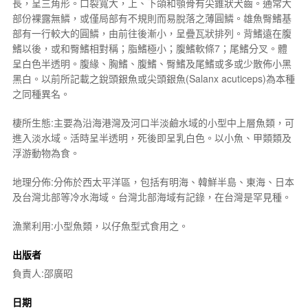
長，呈三角形。口裂寬大，上、下頜和顎骨有尖錐狀犬齒。通常大
部份裸露無鱗，或僅局部有不規則而易脫落之薄圓鱗。雄魚臀鰭基
部有一行較大的圓鱗，由前往後漸小，呈疊瓦狀排列。背鰭遠在腹
鰭以後，或和臀鰭相對稱；脂鰭極小；腹鰭軟條7；尾鰭分叉。體
呈白色半透明。腹緣、胸鰭、腹鰭、臀鰭及尾鰭或多或少散佈小黑
黑白。以前所記載之銳頭銀魚或尖頭銀魚(
Salanx acuticeps
)為本種
之同種異名。
棲所生態:主要為沿海港灣及河口半淡鹼水域的小型中上層魚類，可
進入淡水域。活時呈半透明，死後即呈乳白色。以小魚、甲類類及
浮游動物為食。
地理分佈:分佈於西太平洋區，包括有明海、韓鮮半島、東海、日本
及台灣北部等冷水海域。台灣北部海域有記錄，在台灣是罕見種。
漁業利用:小型魚類，以仔魚型式食用之。
出版者
負責人:邵廣昭
日期