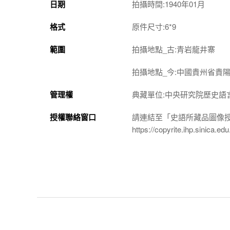
日期
拍攝時間:1940年01月
格式
原件尺寸:6*9
範圍
拍攝地點_古:青岩龍井寨
拍攝地點_今:中國貴州省貴
管理權
典藏單位:中央研究院歷史語
授權聯絡窗口
請連結至「史語所藏品圖像
https://copyrite.ihp.sinica.