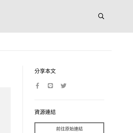
分享本文
資源連結
前往原始連結